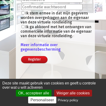
Ik stem ermee in dat mijn gegevens
worden overgedragen aan de eigenaar
van deze virtuele rondleiding
Ik ga akkoord met het ontvangen van
commerciële informatie van de eigenaar
van deze virtuele rondleiding.
Meer informatie over
gegevensbescherming
Klik hier om alle 360°
Deze site maakt gebruik van cookies en geeft u controle
beelden te bekijken
over wat u wilt activeren
OK, accepteer alle
Weiger alle cookies
Personaliseer
Privacy policy
Juridische informatie