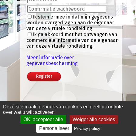
Ik stem ermee in dat mijn gegevens
worden overgedragen aan de eigenaar
van deze virtuele rondleiding
Ik ga akkoord met het ontvangen van
commerciële informatie van de eigenaar
van deze virtuele rondleiding.
Meer informatie over
gegevensbescherming
Klik hier om alle 360°
Deze site maakt gebruik van cookies en geeft u controle
beelden te bekijken
over wat u wilt activeren
OK, accepteer alle
Weiger alle cookies
Personaliseer
Privacy policy
Juridische informatie