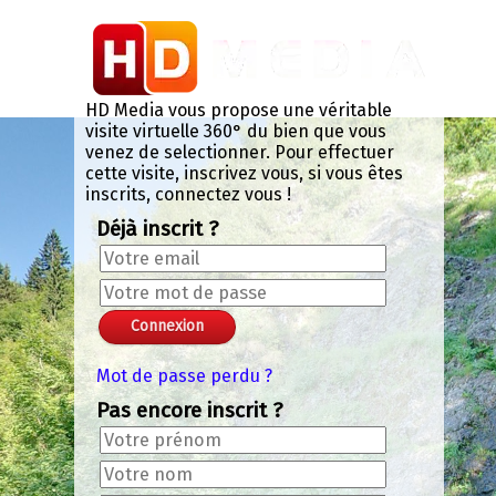
Panneau de gestion des cookies
Chroma Key Mask
+
-
+
-
Valider le code chromakey
Color: 0x000NAN
Lissage: 0.133
Seuil: 0.294
Exit VR
VR Setup
HD Media vous propose une véritable
visite virtuelle 360° du bien que vous
venez de selectionner. Pour effectuer
cette visite, inscrivez vous, si vous êtes
inscrits, connectez vous !
Déjà inscrit ?
Mot de passe perdu ?
Pas encore inscrit ?