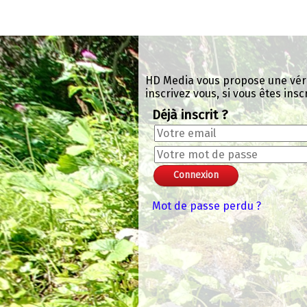
Panneau de gestion des cookies
Chroma Key Mask
+
-
+
-
Valider le code chromakey
Color: 0x000NAN
Lissage: 0.133
Seuil: 0.294
Exit VR
VR Setup
HD Media vous propose une vérita
inscrivez vous, si vous êtes insc
Déjà inscrit ?
Mot de passe perdu ?