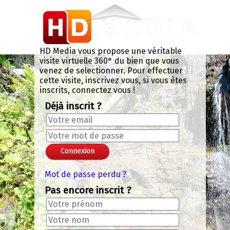
Panneau de gestion des cookies
Chroma Key Mask
+
-
+
-
Valider le code chromakey
Color: 0x000NAN
Lissage: 0.133
Seuil: 0.294
Exit VR
VR Setup
HD Media vous propose une véritable
visite virtuelle 360° du bien que vous
venez de selectionner. Pour effectuer
cette visite, inscrivez vous, si vous êtes
inscrits, connectez vous !
Déjà inscrit ?
Mot de passe perdu ?
Pas encore inscrit ?