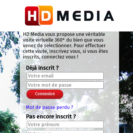
Panneau de gestion des cookies
salle de bain chambre
salle de bain chambre
salle de bain chambre
Chroma Key Mask
un temple à visiter
exterieur - rue
une plage de
chambre 1
chambre 2
chambre 3
terrasse
entrée
patio
X
+
-
+
-
Valider le code chromakey
Color: 0x000NAN
Lissage: 0.133
Seuil: 0.294
Exit VR
VR Setup
Menu 360°
pêcheurs
1
2
3
HD Media vous propose une véritable
visite virtuelle 360° du bien que vous
venez de selectionner. Pour effectuer
cette visite, inscrivez vous, si vous êtes
inscrits, connectez vous !
Déjà inscrit ?
Mot de passe perdu ?
Pas encore inscrit ?