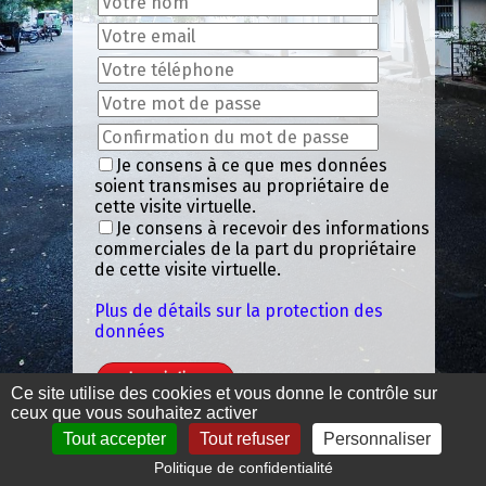
Je consens à ce que mes données
soient transmises au propriétaire de
cette visite virtuelle.
Je consens à recevoir des informations
commerciales de la part du propriétaire
de cette visite virtuelle.
Plus de détails sur la protection des
données
Ce site utilise des cookies et vous donne le contrôle sur
ceux que vous souhaitez activer
HDMedia vous propose une véritable
Tout accepter
Tout refuser
Personnaliser
visite virtuelle 360° du bien que vous
Politique de confidentialité
venez de selectionner. Pour effectuer
Mentions légales