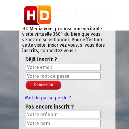
Panneau de gestion des cookies
Chroma Key Mask
+
-
+
-
Valider le code chromakey
Color: 0x000NAN
Lissage: 0.133
Seuil: 0.294
Exit VR
VR Setup
HD Media vous propose une véritable
visite virtuelle 360° du bien que vous
venez de selectionner. Pour effectuer
cette visite, inscrivez vous, si vous êtes
inscrits, connectez vous !
Déjà inscrit ?
Mot de passe perdu ?
Pas encore inscrit ?