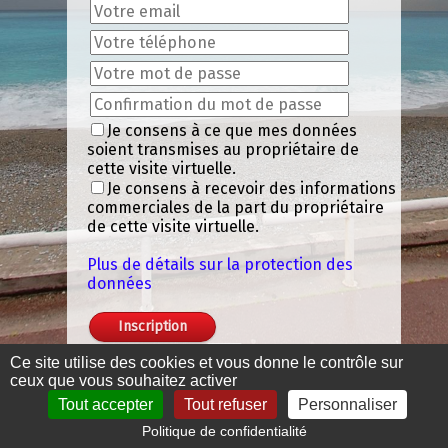
Je consens à ce que mes données
soient transmises au propriétaire de
cette visite virtuelle.
Je consens à recevoir des informations
commerciales de la part du propriétaire
de cette visite virtuelle.
Plus de détails sur la protection des
données
HD Media vous propose de véritables
Ce site utilise des cookies et vous donne le contrôle sur
visites virtuelles Haute définition. Pour
ceux que vous souhaitez activer
voir cette visite 360° plein écran, inscrivez
Tout accepter
Tout refuser
Personnaliser
vous, si vous êtes déjà inscrits, connectez
Politique de confidentialité
vous ! Conformément à la loi
Mentions légales