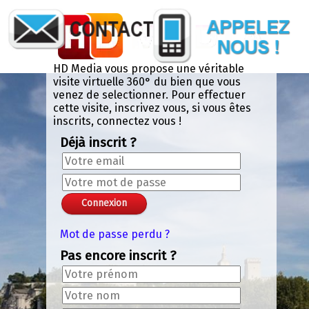
Panneau de gestion des cookies
Chroma Key Mask
Jardin des Doms, Vue
Avignon vu de l’île de
Palais des Papes
Jardin des Doms
Notre Dame des
Le Petit Palais
X
+
-
+
-
Valider le code chromakey
Color: 0x000NAN
Lissage: 0.133
Seuil: 0.294
Exit VR
VR Setup
Menu 360°
sur pont St Benazet
La Barthelasse
doms
HD Media vous propose une véritable
visite virtuelle 360° du bien que vous
venez de selectionner. Pour effectuer
cette visite, inscrivez vous, si vous êtes
inscrits, connectez vous !
Déjà inscrit ?
Mot de passe perdu ?
Pas encore inscrit ?