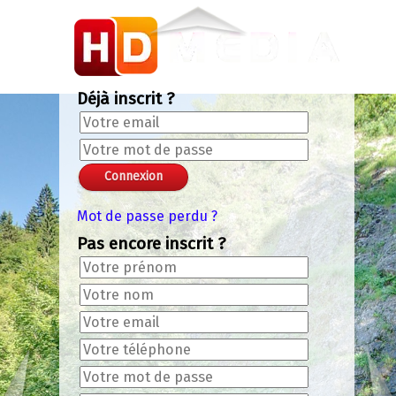
Panneau de gestion des cookies
Chroma Key Mask
+
-
+
-
Valider le code chromakey
Color: 0x000NAN
Lissage: 0.133
Seuil: 0.294
Exit VR
VR Setup
Déjà inscrit ?
Mot de passe perdu ?
Pas encore inscrit ?