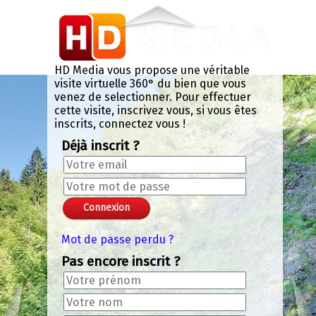
Panneau de gestion des cookies
Chroma Key Mask
+
-
+
-
Valider le code chromakey
Color: 0x000NAN
Lissage: 0.133
Seuil: 0.294
Exit VR
VR Setup
HD Media vous propose une véritable
visite virtuelle 360° du bien que vous
venez de selectionner. Pour effectuer
cette visite, inscrivez vous, si vous êtes
inscrits, connectez vous !
Déjà inscrit ?
Mot de passe perdu ?
Pas encore inscrit ?