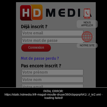
NOUS
Déjà inscrit ?
APPELER
NOTRE SITE
Mot de passe perdu ?
Pas encore inscrit ?
FATAL ERROR:
https://static.hdmedia.fr/fr-magali-moutte-druye/360/cbpqnpN41/..//_kr2.xml -
loading failed!