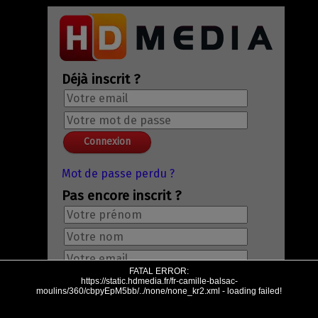
Déjà inscrit ?
Mot de passe perdu ?
Pas encore inscrit ?
FATAL ERROR:
https://static.hdmedia.fr/fr-camille-balsac-
moulins/360/cbpyEpM5bb/../none/none_kr2.xml - loading failed!