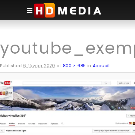
← PREVIOUS
NEXT→
Image navigation
youtube_exem
Published
6 février 2020
at
800 × 685
in
Accueil