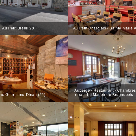
Au Petit Breuil 23
Au Petit Charolais - Sainte Marie
Auberge - Restaurant - Chambres 
he Gourmand-Dinan (22)
rural - Le Manoir de Brugnobois 