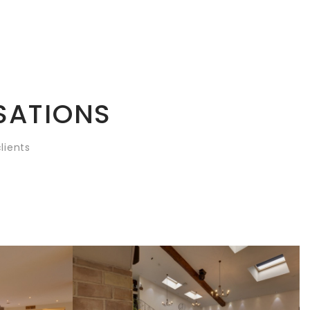
SATIONS
lients