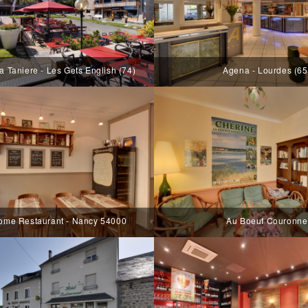
a Taniere - Les Gets English (74)
Agena - Lourdes (65
nome Restaurant - Nancy 54000
Au Boeuf Couronne