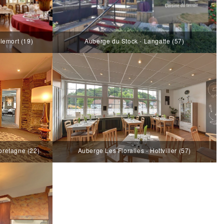
emort (19)
Auberge du Stock - Langatte (57)
bretagne (22)
Auberge Les Floralies - Hottviller (57)