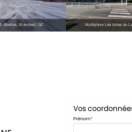
-Studios, St-Hubert, QC
Multiplexe Les toiles du L