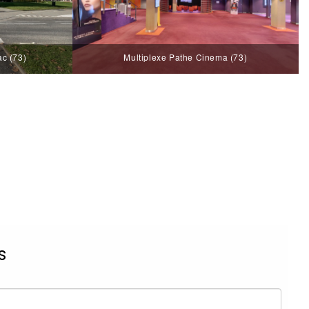
ac (73)
Multiplexe Pathe Cinema (73)