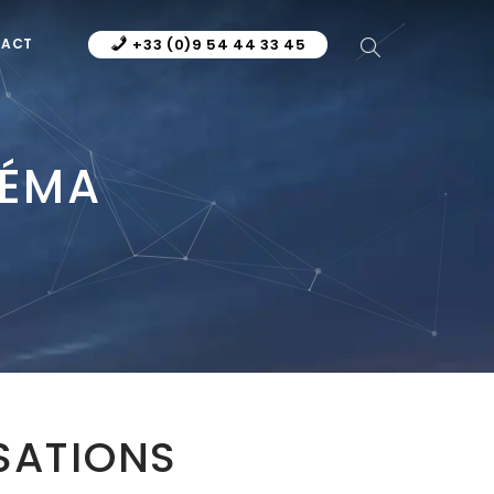
TACT
+33 (0)9 54 44 33 45
NÉMA
SATIONS