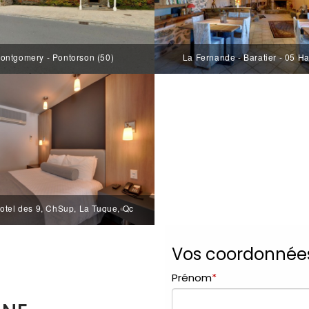
ontgomery - Pontorson (50)
La Fernande - Baratier - 05 H
otel des 9, ChSup, La Tuque, Qc