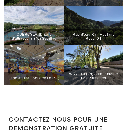
QUERCYLAND parc
Rapid'eau Raft Meolans
d'attractions (46) Souillac
Revel 04
WIZZ'TITI (19) Saint Antoine
Taho & Lina - Vendeville (59)
Les Plantades
CONTACTEZ NOUS POUR UNE
DEMONSTRATION GRATUITE