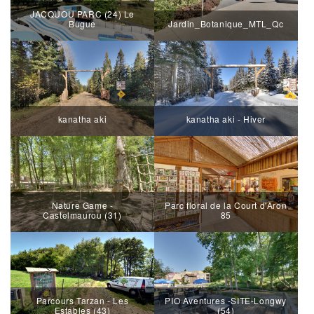
JACQUOU PARC (24) Le
Bugue
Jardin_Botanique_MTL_Qc
kanatha aki
kanatha aki - Hiver
Nature Game -
Parc floral de la Court d'Aron
Castelmaurou (31)
85
Parcours Tarzan - Les
PIO Aventures -SITE-Longwy
Estables (43)
(54)