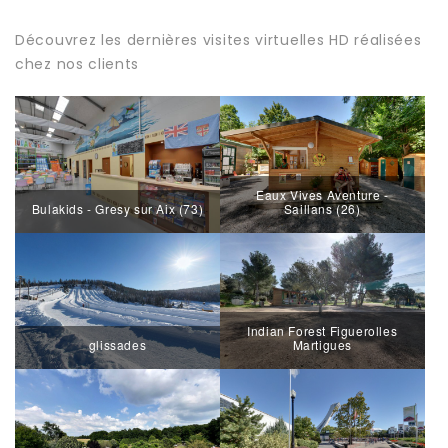
Découvrez les dernières visites virtuelles HD réalisées
chez nos clients
Eaux Vives Aventure -
Bulakids - Gresy sur Aix (73)
Saillans (26)
Indian Forest Figuerolles
glissades
Martigues