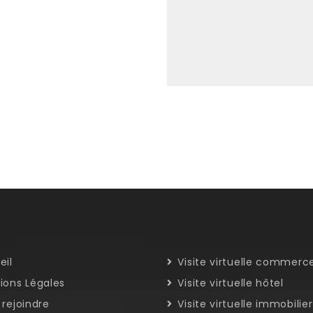
eil
Visite virtuelle commerc
ons Légales
Visite virtuelle hôtel
rejoindre
Visite virtuelle immobilier