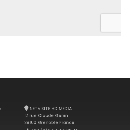
NETVISITE HD MEDIA
e
12 rue Claude Genin
38100 Grenoble France