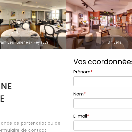
ant Les Tuileries - Fey (57)
Univers
UNE
E
mande de partenariat ou de
ormulaire de contact.