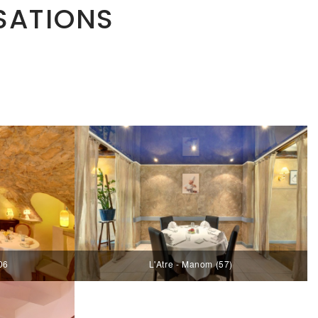
SATIONS
 06
L'Atre - Manom (57)